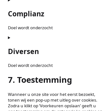
Complianz
Doel wordt onderzocht
Consent
to
service
Diversen
complianz
Doel wordt onderzocht
Consent
7. Toestemming
to
service
diversen
Wanneer u onze site voor het eerst bezoekt,
tonen wij een pop-up met uitleg over cookies.
Zodra u klikt op ‘Voorkeuren opslaan’ geeft u