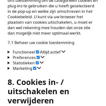
ons toestemming om de categorieën cookies en
plug-ins te gebruiken die u heeft geselecteerd
in de pop-up en welke zijn omschreven in het
Cookiebeleid. U kunt via uw browser het
plaatsen van cookies uitschakelen, u moet er
dan wel rekening mee houden dat onze site
dan mogelijk niet meer optimaal werkt.
7.1 Beheer uw cookie toestemming
Functioneel
Functioneel
Altijd actief
Preferences
Preferences
Statistieken
Statistieken
Marketing
Marketing
8. Cookies in- /
uitschakelen en
verwijderen